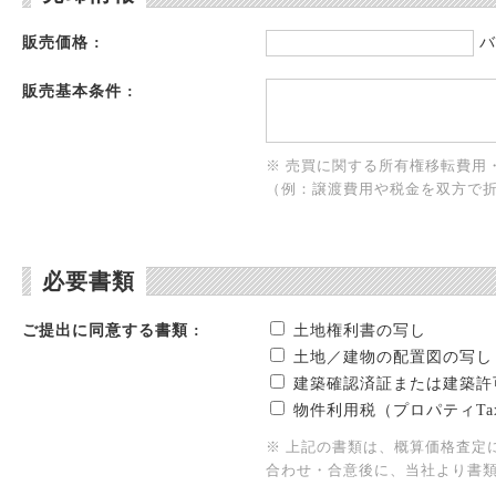
販売価格 :
バ
販売基本条件 :
※ 売買に関する所有権移転費用
（例：譲渡費用や税金を双方で
必要書類
ご提出に同意する書類 :
土地権利書の写し
土地／建物の配置図の写し
建築確認済証または建築許
物件利用税（プロパティTa
※ 上記の書類は、概算価格査定
合わせ・合意後に、当社より書