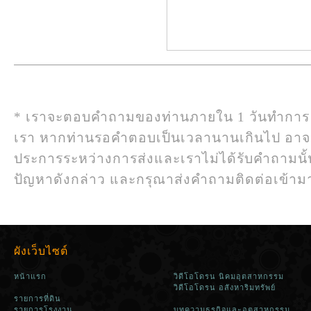
* เราจะตอบคำถามของท่านภายใน 1 วันทำการ
เรา หากท่านรอคำตอบเป็นเวลานานเกินไป อา
ประการระหว่างการส่งและเราไม่ได้รับคำถามนั
ปัญหาดังกล่าว และกรุณาส่งคำถามติดต่อเข้ามาใ
ผังเว็บไซต์
หน้าแรก
วิดีโอโดรน นิคมอุตสาหกรรม
วิดีโอโดรน อสังหาริมทรัพย์
รายการที่ดิน
รายการโรงงาน
บทความธุรกิจและอุตสาหกรรม