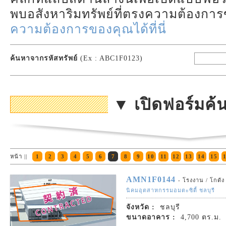
พบอสังหาริมทรัพย์ที่ตรงความต้องก
ความต้องการของคุณได้ที่นี่
ค้นหาจากรหัสทรัพย์
(Ex : ABC1F0123)
▼ เปิดฟอร์มค
หน้า ||
1
2
3
4
5
6
7
8
9
10
11
12
13
14
15
AMN1F0144
- โรงงาน / โกดัง
นิคมอุตสาหกรรมอมตะซิตี้ ชลบุรี
จังหวัด :
ชลบุรี
ขนาดอาคาร :
4,700 ตร.ม.