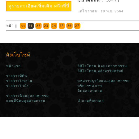
ขนาดที่ดิน :
3.4 ไร่
ดูรายละเอียดเพิ่มเติม คลิกที่นี่
แก้ไขล่าสุด : 19 พ.ย. 2564
หน้า ||
<<
21
22
23
24
25
26
27
ผังเว็บไซต์
หน้าแรก
วิดีโอโดรน นิคมอุตสาหกรรม
วิดีโอโดรน อสังหาริมทรัพย์
รายการที่ดิน
รายการโรงงาน
บทความธุรกิจและอุตสาหกรรม
รายการโกดัง
บริการของเรา
ติดต่อสอบถาม
รายการนิคมอุตสาหกรรม
แผนที่นิคมอุตสาหกรรม
คำถามที่พบบ่อย