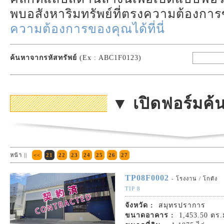
พบอสังหาริมทรัพย์ที่ตรงความต้องก
ความต้องการของคุณได้ที่นี่
ค้นหาจากรหัสทรัพย์
(Ex : ABC1F0123)
▼ เปิดฟอร์มค
หน้า ||
<<
21
22
23
24
25
26
27
TP08F0002
- โรงงาน / โกดัง
TIP 8
จังหวัด :
สมุทรปราการ
ขนาดอาคาร :
1,453.50 ตร.