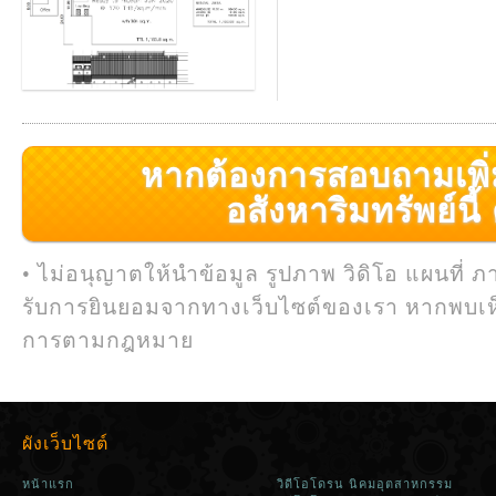
หากต้องการสอบถามเพิ่มเ
อสังหาริมทรัพย์นี้ ค
• ไม่อนุญาตให้นำข้อมูล รูปภาพ วิดิโอ แผนที่ ภ
รับการยินยอมจากทางเว็บไซต์ของเรา หากพบเห
การตามกฎหมาย
ผังเว็บไซต์
หน้าแรก
วิดีโอโดรน นิคมอุตสาหกรรม