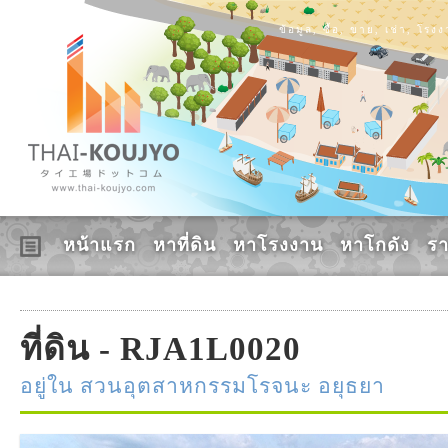
ข้อมูล, ซื้อ, ขาย, เช่า, โร
หน้าแรก
หาที่ดิน
หาโรงงาน
หาโกดัง
ร
ที่ดิน - RJA1L0020
อยู่ใน สวนอุตสาหกรรมโรจนะ อยุธยา