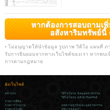
หากต้องการสอบถามเพิ่มเ
อสังหาริมทรัพย์นี้ ค
• ไม่อนุญาตให้นำข้อมูล รูปภาพ วิดิโอ แผนที่ ภ
รับการยินยอมจากทางเว็บไซต์ของเรา หากพบเห
การตามกฎหมาย
ผังเว็บไซต์
หน้าแรก
วิดีโอโดรน นิคมอุตสาหกรรม
วิดีโอโดรน อสังหาริมทรัพย์
รายการที่ดิน
รายการโรงงาน
บทความธุรกิจและอุตสาหกรรม
รายการโกดัง
บริการของเรา