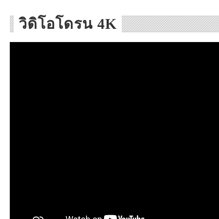
วิดิโอโดรน 4K