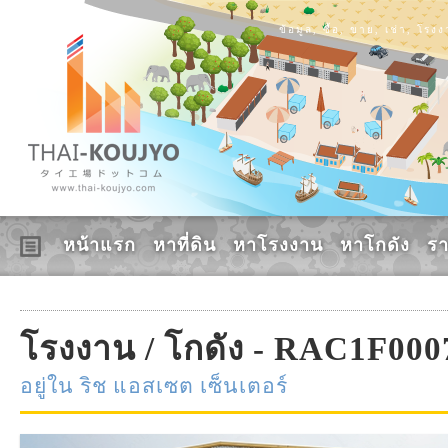
ข้อมูล, ซื้อ, ขาย, เช่า, โร
หน้าแรก
หาที่ดิน
หาโรงงาน
หาโกดัง
ร
โรงงาน / โกดัง - RAC1F000
อยู่ใน ริช แอสเซต เซ็นเตอร์