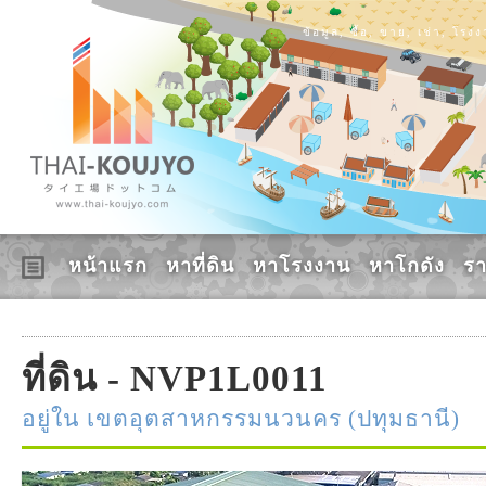
ข้อมูล, ซื้อ, ขาย, เช่า, โร
หน้าแรก
หาที่ดิน
หาโรงงาน
หาโกดัง
ร
ที่ดิน - NVP1L0011
อยู่ใน เขตอุตสาหกรรมนวนคร (ปทุมธานี)