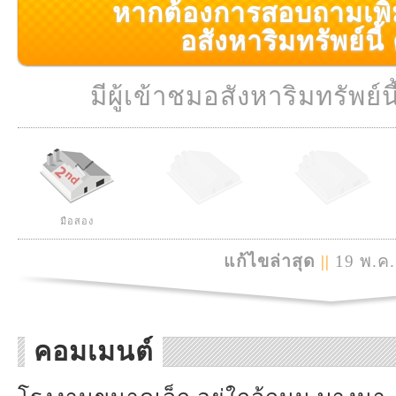
หากต้องการสอบถามเพิ่มเ
อสังหาริมทรัพย์นี้ ค
มีผู้เข้าชมอสังหาริมทรัพย์นี
มือสอง
แก้ไขล่าสุด
||
19 พ.ค.
คอมเมนต์