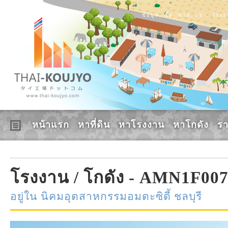
ข้อมูล, ซื้อ, ขาย, เช่า, โร
หน้าแรก
หาที่ดิน
หาโรงงาน
หาโกดัง
ร
โรงงาน / โกดัง - AMN1F00
อยู่ใน นิคมอุตสาหกรรมอมตะซิตี้ ชลบุรี