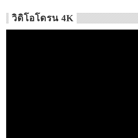
วิดิโอโดรน 4K