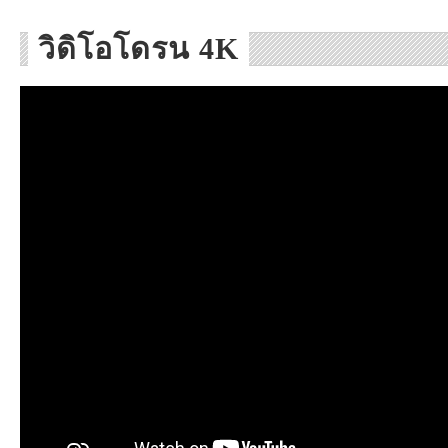
วิดิโอโดรน 4K