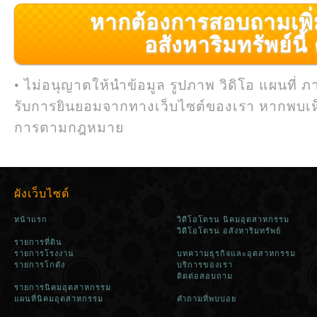
หากต้องการสอบถามเพิ่มเ
อสังหาริมทรัพย์นี้ ค
• ไม่อนุญาตให้นำข้อมูล รูปภาพ วิดิโอ แผนที่ ภ
รับการยินยอมจากทางเว็บไซต์ของเรา หากพบเห
การตามกฎหมาย
ผังเว็บไซต์
หน้าแรก
วิดีโอโดรน นิคมอุตสาหกรรม
วิดีโอโดรน อสังหาริมทรัพย์
รายการที่ดิน
รายการโรงงาน
บทความธุรกิจและอุตสาหกรรม
รายการโกดัง
บริการของเรา
ติดต่อสอบถาม
รายการนิคมอุตสาหกรรม
แผนที่นิคมอุตสาหกรรม
คำถามที่พบบ่อย