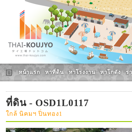
ข้อมูล, ซื้อ, ขาย, เช่า, โร
หน้าแรก
หาที่ดิน
หาโรงงาน
หาโกดัง
ร
ที่ดิน - OSD1L0117
ใกล้ นิคมฯ ปิ่นทอง1