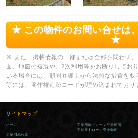
★ この物件のお問い合せは
★
※ また、掲載情報の一部または全部を問わず
面、地図の複製や、2次利用等をお断りしており
いる場合には、顧問弁護士から法的な措置を取
等には、著作権追跡コードが埋め込まれており
サイトマップ
ホーム
工業団地ドローン空撮動画
不動産ドローン空撮動画
工業用地検索