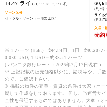
13.47 ライ
60,
(21,552 ㎡ | 6,531 坪)
(約2億9
ゾーン区分
ライあ
ゼネラル・ゾーン（一般加工区）
(約217
入居・
売約
※ 1 バーツ (Baht)＝約4.84円、1円＝約0.207バ
0.030 USD, 1 USD＝約33.21 バーツ
( バンコク銀行レート：2026年7月17日現在 )
※ 上記記載の販売価格以外に、諸税等や、手
ので、ご確認下さい。
※ 掲載の物件の売買・賃貸の条件は大家（オ
期して作成をしております。 但し、当運営サ
全性を保証するものではありません。大家（オ