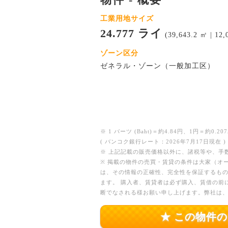
工業用地サイズ
24.777 ライ
(39,643.2 ㎡ | 12,
ゾーン区分
ゼネラル・ゾーン（一般加工区）
※ 1 バーツ (Baht)＝約4.84円、1円＝約0.207
( バンコク銀行レート：2026年7月17日現在 )
※ 上記記載の販売価格以外に、諸税等や、手
※ 掲載の物件の売買・賃貸の条件は大家（オ
は、その情報の正確性、完全性を保証するも
ます。 購入者、賃貸者は必ず購入、賃借の前
断でなされる様お願い申し上げます。弊社は
★ この物件