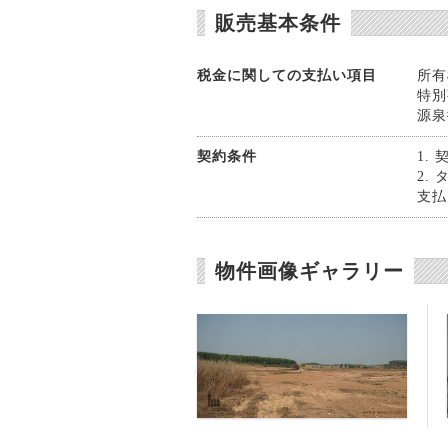
販売基本条件
税金に関しての支払い項目
所有
特別
源泉
契約条件
1.
2.
支払
物件画像ギャラリー