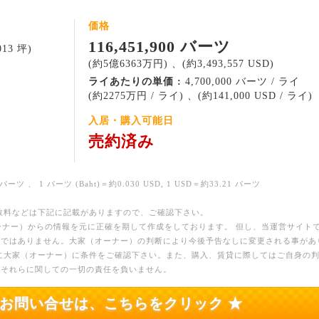
価格
116,451,900 バーツ
013 坪)
(約5億6363万円) 、(約3,493,557 USD)
ライあたりの単価 :
4,700,000 バーツ / ライ
(約2275万円 / ライ) 、(約141,000 USD / ライ)
入居・購入可能日
売約済み
バーツ 、 1 バーツ (Baht)＝約0.030 USD, 1 USD＝約33.21 バーツ
数料などは下記に記載がありますので、ご確認下さい。
ーナー）からの情報を元に正確を期して作成をしております。 但し、当運営サイト
のではありません。大家（オーナー）の判断により今後予告なしに変更される事があ
に大家（オーナー）に条件をご確認下さい。また、購入、賃貸に際してはご自身の
、それらに関しての一切の責任を負いません。
のお問い合せは、こちらをクリック ★