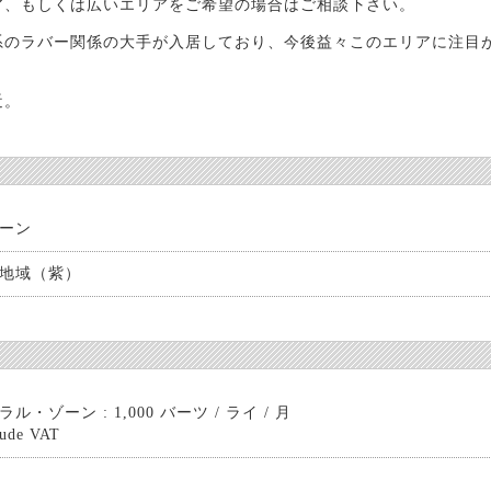
ア、もしくは広いエリアをご希望の場合はご相談下さい。
系のラバー関係の大手が入居しており、今後益々このエリアに注目
近。
ーン
地域（紫）
ル・ゾーン : 1,000 バーツ / ライ / 月
lude VAT