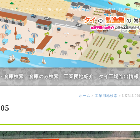
タイ工場ドットコム：貸し工場、倉庫、工業用地購入、中古工場売却、購入に関し
・倉庫検索
倉庫のみ検索
工業団地紹介
タイ工場進出情報
ホーム
>
工業用地検索
> LKR1L00
05