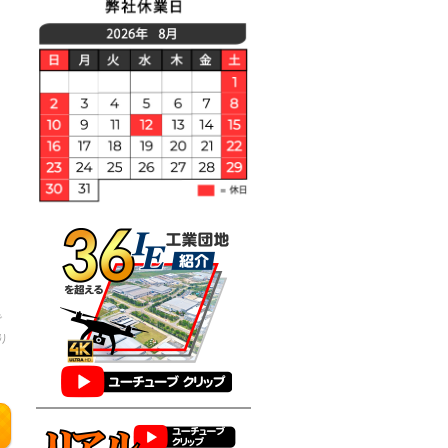
で
り
判