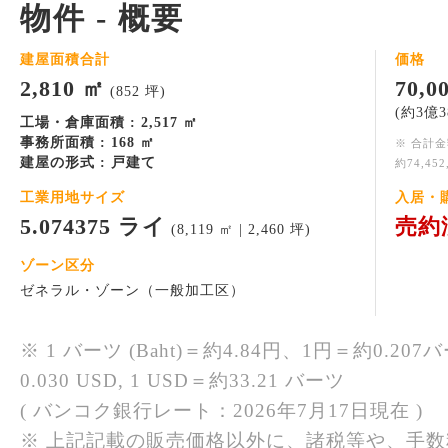
物件 - 概要
建屋面積合計
価格
2,810 ㎡
70,
(852 坪)
(約3億3
工場・倉庫面積 : 2,517 ㎡
事務所面積 : 168 ㎡
※ 合計
建屋の形式 : 戸建て
約74,45
工業用地サイズ
入居・
5.074375 ライ
売約
(8,119 ㎡ | 2,460 坪)
ゾーン区分
ゼネラル・ゾーン（一般加工区）
※ 1 バーツ (Baht)＝約4.84円、1円＝約0.207バ
0.030 USD, 1 USD＝約33.21 バーツ
( バンコク銀行レート：2026年7月17日現在 )
※ 上記記載の販売価格以外に、諸税等や、手