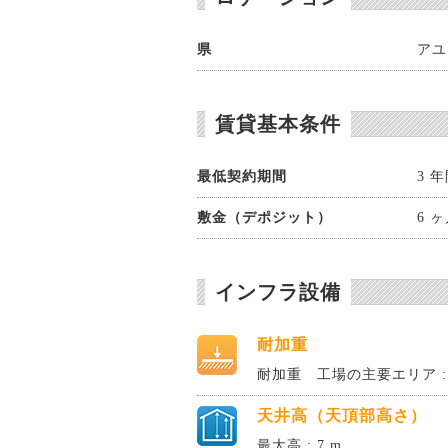
県
アユ
賃貸基本条件
最低契約期間
3 
敷金（デポジット）
6 
インフラ設備
耐加重
耐加重 工場の主要エリア : 1
天井高（天頂部高さ）
最大高 : 7 m.