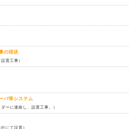
事の現状
て設置工事）
ーバ等システム
イダーに連絡し、設置工事。）
自社にて設置）