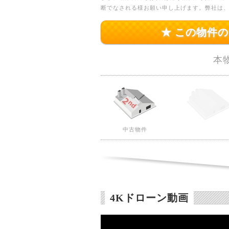
断でなされる様お願い申し上げます。弊社は
★ この物件
本
中古物件
4Kドローン動画