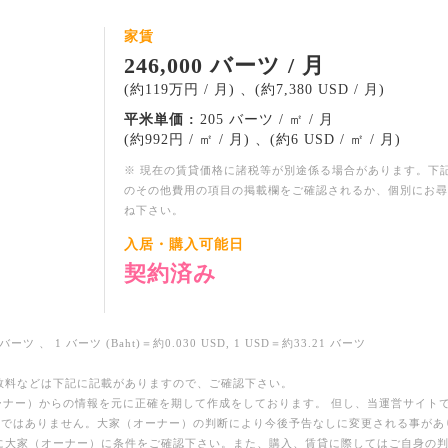
家賃
246,000 バーツ / 月
(約119万円 / 月) 、(約7,380 USD / 月)
平米単価 :
205 バーツ / ㎡ / 月
(約992円 / ㎡ / 月) 、(約6 USD / ㎡ / 月)
※ 現在の賃貸価格に諸税等が別途係る場合があります。下
のその他費用の項目の掲載欄をご確認されるか、個別にお尋
ね下さい。
入居・購入可能日
契約済み
バーツ 、 1 バーツ (Baht)＝約0.030 USD, 1 USD＝約33.21 バーツ
数料などは下記に記載がありますので、ご確認下さい。
ーナー）からの情報を元に正確を期して作成をしております。 但し、当運営サイト
のではありません。大家（オーナー）の判断により今後予告なしに変更される事があ
に大家（オーナー）に条件をご確認下さい。また、購入、賃貸に際してはご自身の