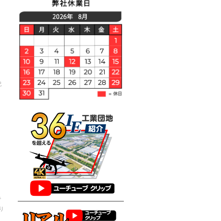
記
で
り
判