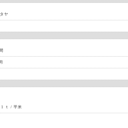
タヤ
年間
ヶ月
 ｔ / 平米