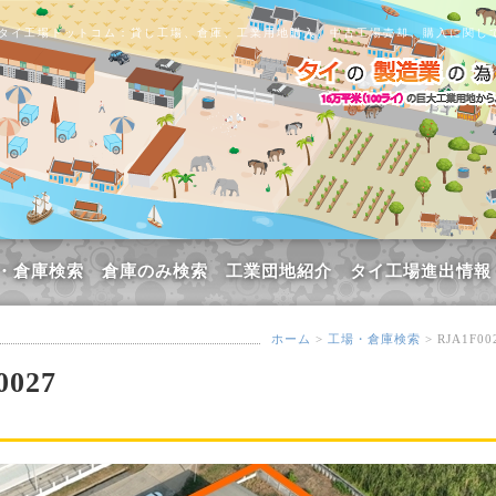
タイ工場ドットコム：貸し工場、倉庫、工業用地購入、中古工場売却、購入に関し
・倉庫検索
倉庫のみ検索
工業団地紹介
タイ工場進出情報
ホーム
>
工場・倉庫検索
> RJA1F00
027