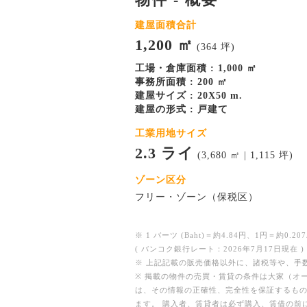
建屋面積合計
1,200 ㎡
(364 坪)
工場・倉庫面積 : 1,000 ㎡
事務所面積 : 200 ㎡
建屋サイズ : 20X50 m.
建屋の形式 : 戸建て
工業用地サイズ
2.3 ライ
(3,680 ㎡ | 1,115 坪)
ゾーン区分
フリー・ゾーン（保税区）
※ 1 バーツ (Baht)＝約4.84円、1円＝約0.207
( バンコク銀行レート：2026年7月17日現在 )
※ 上記記載の販売価格以外に、諸税等や、手
※ 掲載の物件の売買・賃貸の条件は大家（オ
は、その情報の正確性、完全性を保証するも
ます。 購入者、賃貸者は必ず購入、賃借の前