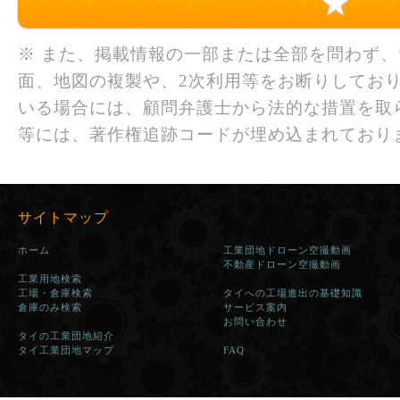
★
※ また、掲載情報の一部または全部を問わず
面、地図の複製や、2次利用等をお断りしており
いる場合には、顧問弁護士から法的な措置を取
等には、著作権追跡コードが埋め込まれており
サイトマップ
ホーム
工業団地ドローン空撮動画
不動産ドローン空撮動画
工業用地検索
工場・倉庫検索
タイへの工場進出の基礎知識
倉庫のみ検索
サービス案内
お問い合わせ
タイの工業団地紹介
タイ工業団地マップ
FAQ