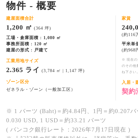
物件 - 概要
建屋面積合計
家賃
1,200 ㎡
240
(364 坪)
(約116万
工場・倉庫面積 : 1,080 ㎡
事務所面積 : 120 ㎡
平米単価
建屋の形式 : 戸建て
(約968円
※ 現在
工業用地サイズ
のその他
2.365 ライ
(3,784 ㎡ | 1,147 坪)
ね下さい
ゾーン区分
入居・
ゼネラル・ゾーン（一般加工区）
契約
※ 1 バーツ (Baht)＝約4.84円、1円＝約0.207バ
0.030 USD, 1 USD＝約33.21 バーツ
( バンコク銀行レート：2026年7月17日現在 )