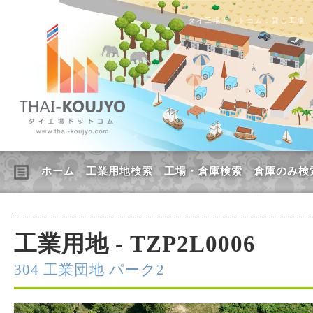
タイ工場ドットコム：貸し工場
ホーム
工業用地検索
工場・倉庫検索
倉庫のみ検
工業用地 - TZP2L0006
304 工業団地 パーク2