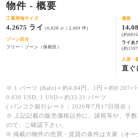
物件 - 概要
工業用地サイズ
価格
4.2675 ライ
14,
(6,828 ㎡ | 2,069 坪)
(約681
ゾーン区分
ライあ
フリー・ゾーン（保税区）
(約159
入居・
直ぐ
※ 1 バーツ (Baht)＝約4.84円、1円＝約0.207バ
0.030 USD, 1 USD＝約33.21 バーツ
( バンコク銀行レート：2026年7月17日現在 )
※ 上記記載の販売価格以外に、諸税等や、手
ので、ご確認下さい。
※ 掲載の物件の売買・賃貸の条件は大家（オ