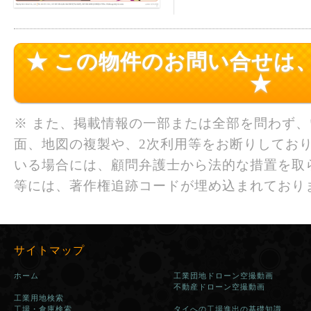
★ この物件のお問い合せは
★
※ また、掲載情報の一部または全部を問わず
面、地図の複製や、2次利用等をお断りしており
いる場合には、顧問弁護士から法的な措置を取
等には、著作権追跡コードが埋め込まれており
サイトマップ
ホーム
工業団地ドローン空撮動画
不動産ドローン空撮動画
工業用地検索
工場・倉庫検索
タイへの工場進出の基礎知識