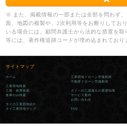
※ また、掲載情報の一部または全部を問わず
面、地図の複製や、2次利用等をお断りしており
いる場合には、顧問弁護士から法的な措置を取
等には、著作権追跡コードが埋め込まれており
サイトマップ
ホーム
工業団地ドローン空撮動画
不動産ドローン空撮動画
工業用地検索
工場・倉庫検索
タイへの工場進出の基礎知識
倉庫のみ検索
サービス案内
お問い合わせ
タイの工業団地紹介
タイ工業団地マップ
FAQ