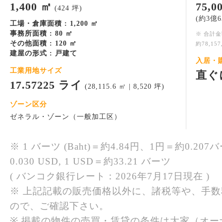
1,400 ㎡
75,
(424 坪)
(約3億6
工場・倉庫面積 : 1,200 ㎡
事務所面積 : 80 ㎡
※ 合計
その他面積 : 120 ㎡
約78,15
建屋の形式 : 戸建て
入居・
工業用地サイズ
直ぐ
17.57225 ライ
(28,115.6 ㎡ | 8,520 坪)
ゾーン区分
ゼネラル・ゾーン（一般加工区）
※ 1 バーツ (Baht)＝約4.84円、1円＝約0.207バ
0.030 USD, 1 USD＝約33.21 バーツ
( バンコク銀行レート：2026年7月17日現在 )
※ 上記記載の販売価格以外に、諸税等や、手
ので、ご確認下さい。
※ 掲載の物件の売買・賃貸の条件は大家（オ