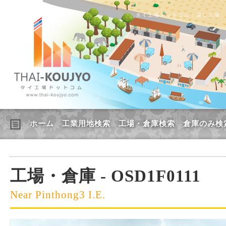
タイ工場ドットコム：貸し工場
ホーム
工業用地検索
工場・倉庫検索
倉庫のみ検
工場・倉庫 - OSD1F0111
Near Pinthong3 I.E.