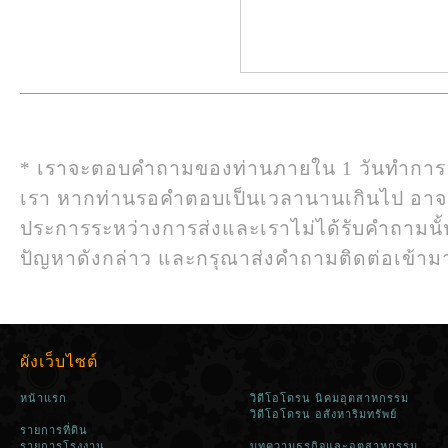
* เราจะตอบคำถามของท่านภายใน 1 วันทำการ
เรา หากท่านรอคำตอบเป็นเวลานานเกินไป อา
ประการระหว่างการส่งและเราไม่ได้รับคำถามนั
ปัญหาดังกล่าว และกรุณาส่งคำถามติดต่อเข้ามาใ
ผังเว็บไซต์
หน้าแรก
วิดีโอโดรน นิคมอุตสาหกรรม
วิดีโอโดรน อสังหาริมทรัพย์
รายการที่ดิน
รายการโรงงาน
บทความธุรกิจและอุตสาหกรรม