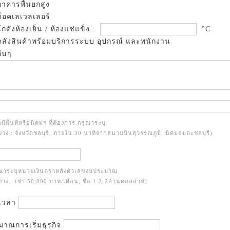
าคารพื้นยกสูง
็อคเลเวลเลอร์
กดังห้องเย็น / ห้องแช่แข็ง :
°C
ลังสินค้าพร้อมบริการระบบ อุปกรณ์ และพนักงาน
ื่นๆ
มีพื้นที่หรือนิคมฯ ที่ต้องการ กรุณาระบุ
ย่าง : จังหวัดชลบุรี, ภายใน 30 นาทีจากสนามบินสุวรรณภูมิ, นิคมอมตะชลบุรี)
ุณาระบุหน่วยเงินตราหลังตัวเลขงบประมาณ
ย่าง : เช่า 50,000 บาท/เดือน, ซื้อ 1.2-2ล้านดอลล่าห์)
เวลา
าณการเริ่มธุรกิจ