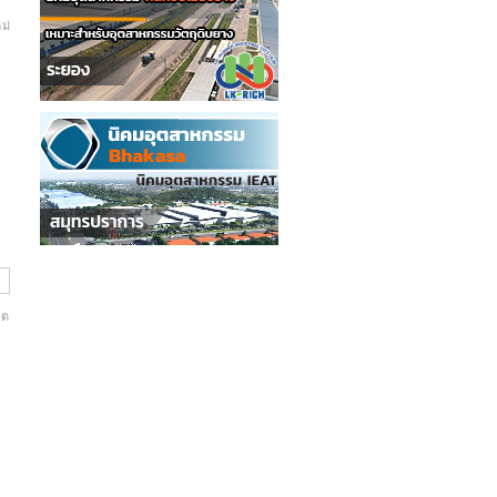
ม่
ิต