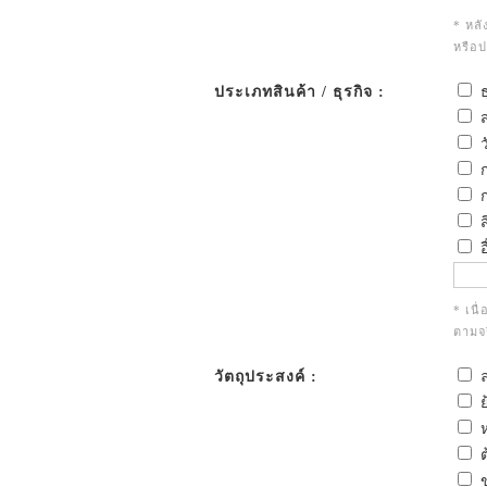
* หลั
หรือ
ประเภทสินค้า / ธุรกิจ :
ธ
ส
ว
ก
ก
ส
อ
* เนื
ตามจร
วัตถุประสงค์ :