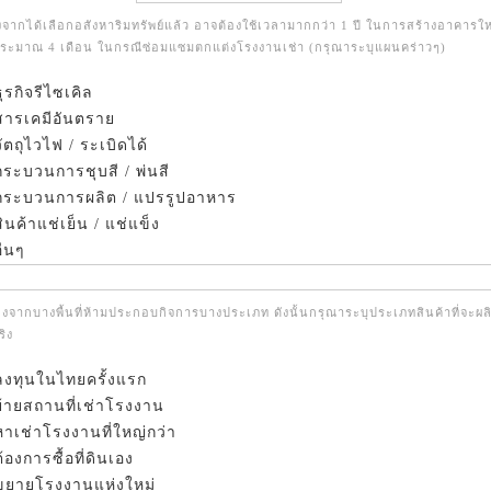
งจากได้เลือกอสังหาริมทรัพย์แล้ว อาจต้องใช้เวลามากกว่า 1 ปี ในการสร้างอาคารให
ประมาณ 4 เดือน ในกรณีซ่อมแซมตกแต่งโรงงานเช่า (กรุณาระบุแผนคร่าวๆ)
ุรกิจรีไซเคิล
ารเคมีอันตราย
ัตถุไวไฟ / ระเบิดได้
ระบวนการชุบสี / พ่นสี
ระบวนการผลิต / แปรรูปอาหาร
ินค้าแช่เย็น / แช่แข็ง
ื่นๆ
่องจากบางพื้นที่ห้ามประกอบกิจการบางประเภท ดังนั้นกรุณาระบุประเภทสินค้าที่จะผล
ิง
ลงทุนในไทยครั้งแรก
ย้ายสถานที่เช่าโรงงาน
หาเช่าโรงงานที่ใหญ่กว่า
ต้องการซื้อที่ดินเอง
ขยายโรงงานแห่งใหม่