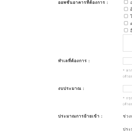
ออพชั่นอาคารที่ต้องการ :
อ
ด
โ
ค
อ
ทำเลที่ต้องการ :
* หาก
(ตัวอ
งบประมาณ :
* กร
(ตัวอ
ประมาณการย้ายเข้า :
ช่วง
ประม