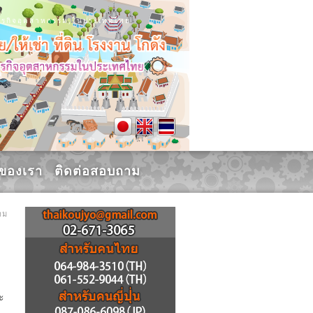
น, ธุรกิจอุตสาหกรรม,ในประเทศไทย
รของเรา
ติดต่อสอบถาม
าม
ะ