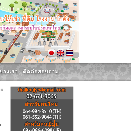
น, ธุรกิจอุตสาหกรรม,ในประเทศไทย
รของเรา
ติดต่อสอบถาม
าม
ะ