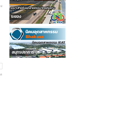
ม่
ิต