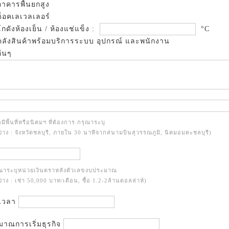
าคารพื้นยกสูง
็อคเลเวลเลอร์
กดังห้องเย็น / ห้องแช่แข็ง :
°C
ลังสินค้าพร้อมบริการระบบ อุปกรณ์ และพนักงาน
ื่นๆ
มีพื้นที่หรือนิคมฯ ที่ต้องการ กรุณาระบุ
ย่าง : จังหวัดชลบุรี, ภายใน 30 นาทีจากสนามบินสุวรรณภูมิ, นิคมอมตะชลบุรี)
ุณาระบุหน่วยเงินตราหลังตัวเลขงบประมาณ
ย่าง : เช่า 50,000 บาท/เดือน, ซื้อ 1.2-2ล้านดอลล่าห์)
เวลา
าณการเริ่มธุรกิจ