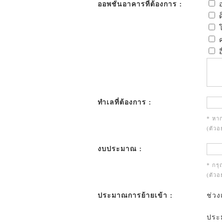
ออพชั่นอาคารที่ต้องการ :
อ
ด
โ
ค
อ
ทำเลที่ต้องการ :
* หาก
(ตัวอ
งบประมาณ :
* กร
(ตัวอ
ประมาณการย้ายเข้า :
ช่วง
ประม