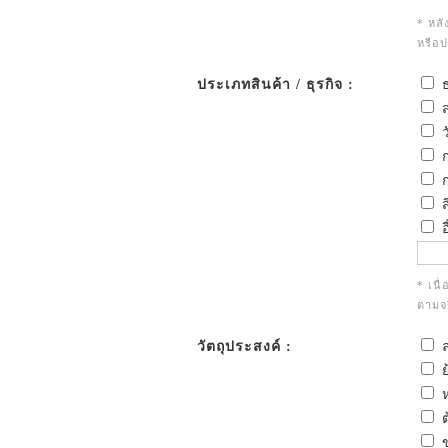
* หลั
หรือ
ประเภทสินค้า / ธุรกิจ :
ธ
ส
ว
ก
ก
ส
อ
* เนื
ตามจร
วัตถุประสงค์ :