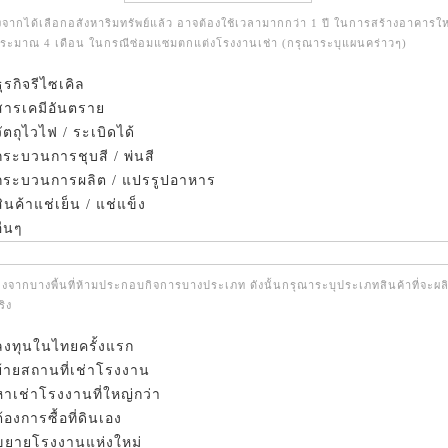
งจากได้เลือกอสังหาริมทรัพย์แล้ว อาจต้องใช้เวลามากกว่า 1 ปี ในการสร้างอาคารให
ประมาณ 4 เดือน ในกรณีซ่อมแซมตกแต่งโรงงานเช่า (กรุณาระบุแผนคร่าวๆ)
ุรกิจรีไซเคิล
ารเคมีอันตราย
ัตถุไวไฟ / ระเบิดได้
ระบวนการชุบสี / พ่นสี
ระบวนการผลิต / แปรรูปอาหาร
ินค้าแช่เย็น / แช่แข็ง
ื่นๆ
่องจากบางพื้นที่ห้ามประกอบกิจการบางประเภท ดังนั้นกรุณาระบุประเภทสินค้าที่จะผล
ิง
ลงทุนในไทยครั้งแรก
ย้ายสถานที่เช่าโรงงาน
หาเช่าโรงงานที่ใหญ่กว่า
ต้องการซื้อที่ดินเอง
ขยายโรงงานแห่งใหม่