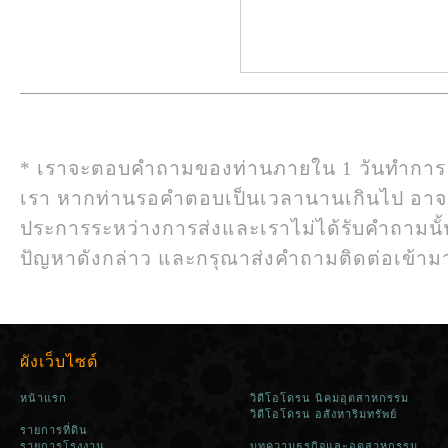
* เราจะตอบคำถามของท่านภายใน 1 วันทำการ
เรา หากท่านรอคำตอบเป็นเวลานานเกินไป อา
ประการระหว่างการส่งและเราไม่ได้รับคำถามนั
ปัญหาดังกล่าว และกรุณาส่งคำถามติดต่อเข้ามาใ
ผังเว็บไซต์
หน้าแรก
วิดีโอโดรน นิคมอุตสาหกรรม
วิดีโอโดรน อสังหาริมทรัพย์
รายการที่ดิน
รายการโรงงาน
บทความธุรกิจและอุตสาหกรรม