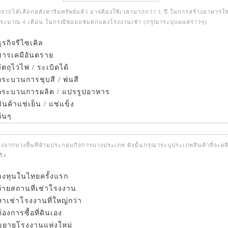
งจากได้เลือกอสังหาริมทรัพย์แล้ว อาจต้องใช้เวลามากกว่า 1 ปี ในการสร้างอาคารให
ประมาณ 4 เดือน ในกรณีซ่อมแซมตกแต่งโรงงานเช่า (กรุณาระบุแผนคร่าวๆ)
ุรกิจรีไซเคิล
ารเคมีอันตราย
ัตถุไวไฟ / ระเบิดได้
ระบวนการชุบสี / พ่นสี
ระบวนการผลิต / แปรรูปอาหาร
ินค้าแช่เย็น / แช่แข็ง
ื่นๆ
่องจากบางพื้นที่ห้ามประกอบกิจการบางประเภท ดังนั้นกรุณาระบุประเภทสินค้าที่จะผล
ิง
ลงทุนในไทยครั้งแรก
ย้ายสถานที่เช่าโรงงาน
หาเช่าโรงงานที่ใหญ่กว่า
ต้องการซื้อที่ดินเอง
ขยายโรงงานแห่งใหม่