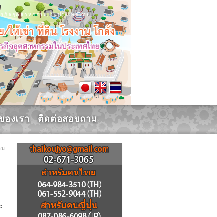
น, ธุรกิจอุตสาหกรรม,ในประเทศไทย
รของเรา
ติดต่อสอบถาม
าม
ะ