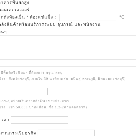
าคารพื้นยกสูง
็อคเลเวลเลอร์
กดังห้องเย็น / ห้องแช่แข็ง :
°C
ลังสินค้าพร้อมบริการระบบ อุปกรณ์ และพนักงาน
ื่นๆ
มีพื้นที่หรือนิคมฯ ที่ต้องการ กรุณาระบุ
ย่าง : จังหวัดชลบุรี, ภายใน 30 นาทีจากสนามบินสุวรรณภูมิ, นิคมอมตะชลบุรี)
ุณาระบุหน่วยเงินตราหลังตัวเลขงบประมาณ
ย่าง : เช่า 50,000 บาท/เดือน, ซื้อ 1.2-2ล้านดอลล่าห์)
เวลา
าณการเริ่มธุรกิจ