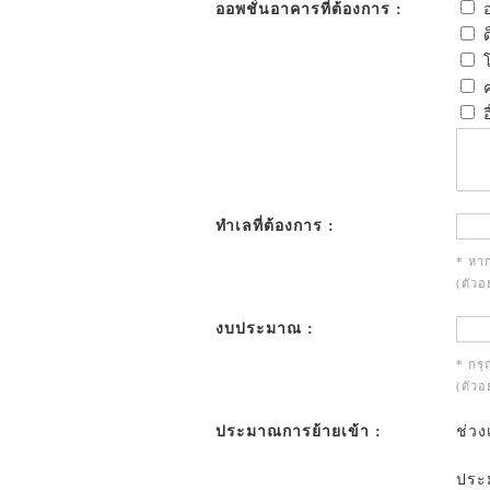
ออพชั่นอาคารที่ต้องการ :
อ
ด
โ
ค
อ
ทำเลที่ต้องการ :
* หาก
(ตัวอ
งบประมาณ :
* กร
(ตัวอ
ประมาณการย้ายเข้า :
ช่วง
ประม