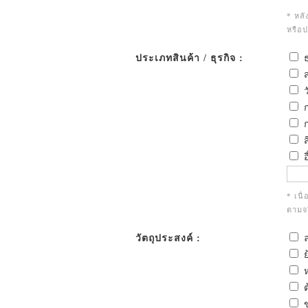
* หลั
หรือ
ประเภทสินค้า / ธุรกิจ :
ธ
ส
ว
ก
ก
ส
อ
* เนื
ตามจร
วัตถุประสงค์ :