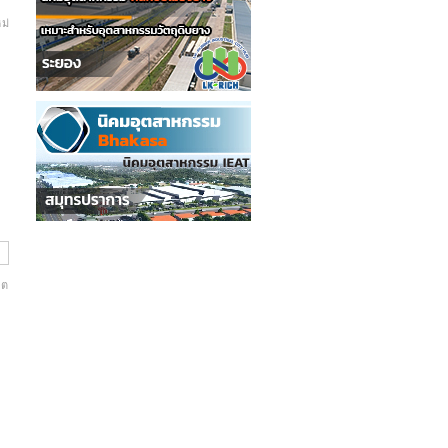
ม่
ิต