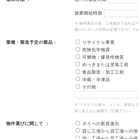
操業開始時期
※ 物件選定の後、工場建設であれば
場に4ヶ月～の日時が必要ですが、そ
業種・製造予定の製品 :
リサイクル事業
危険化学物質
可燃物・爆発性物質
めっきまたは塗装工程
食品製造・加工工程
冷蔵・冷凍品
その他
※ リサイクル業や、メッキ、塗装な
差し支えない範囲でご記載下さい。
物件選びに関して ：
タイへの新規進出
貸し工場から貸工場への借
貸し工場から貸工場への借