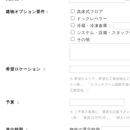
建物オプション要件 :
高床式フロア
ドックレベラー
冷蔵・冷凍倉庫 :
システム・設備・スタッフ
その他
希望ロケーション ：
※ 希望のエリア、希望の工業団地な
リー県」、「スワンナプーム国際空港
工業団地」）
予算 ：
※ ご予算の最後に、通貨を記載下さ
（例：「家賃50万円/月」、「購入120
進出時期 ：
物件の選定時期