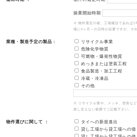
操業開始時期
※ 物件選定の後、工場建設であれば
場に4ヶ月～の日時が必要ですが、そ
業種・製造予定の製品 :
リサイクル事業
危険化学物質
可燃物・爆発性物質
めっきまたは塗装工程
食品製造・加工工程
冷蔵・冷凍品
その他
※ リサイクル業や、メッキ、塗装な
差し支えない範囲でご記載下さい。
物件選びに関して ：
タイへの新規進出
貸し工場から貸工場への借
貸し工場から貸工場への借