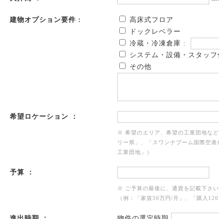
建物オプション要件 :
高床式フロア
ドックレベラー
冷蔵・冷凍倉庫 :
システム・設備・スタッフ
その他
希望ロケーション ：
※ 希望のエリア、希望の工業団地な
リー県」、「スワンナプーム国際空港
工業団地」）
予算 ：
※ ご予算の最後に、通貨を記載下さ
（例：「家賃50万円/月」、「購入120
進出時期 ：
物件の選定時期