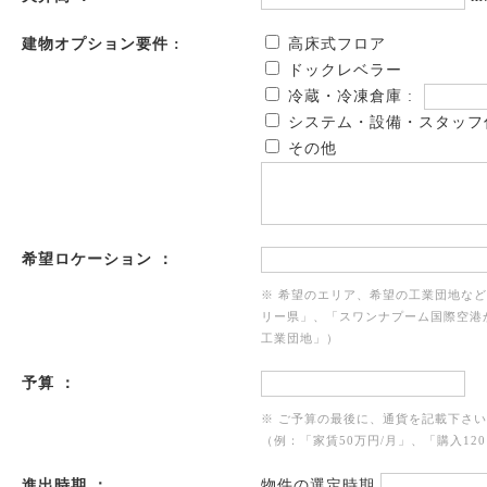
建物オプション要件 :
高床式フロア
ドックレベラー
冷蔵・冷凍倉庫 :
システム・設備・スタッフ
その他
希望ロケーション ：
※ 希望のエリア、希望の工業団地な
リー県」、「スワンナプーム国際空港
工業団地」）
予算 ：
※ ご予算の最後に、通貨を記載下さ
（例：「家賃50万円/月」、「購入120
進出時期 ：
物件の選定時期