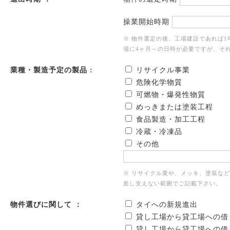
操業開始時期
※ 物件選定の後、工場建設であれば
場に4ヶ月～の日時が必要ですが、そ
業種・製造予定の製品 :
リサイクル事業
危険化学物質
可燃物・爆発性物質
めっきまたは塗装工程
食品製造・加工工程
冷蔵・冷凍品
その他
※ リサイクル業や、メッキ、塗装な
差し支えない範囲でご記載下さい。
物件選びに関して ：
タイへの新規進出
貸し工場から貸工場への借
貸し工場から貸工場への借