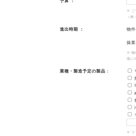
予算 ：
※ 
（例：
進出時期 ：
物件
操業
※ 
場に
業種・製造予定の製品 :
※ 