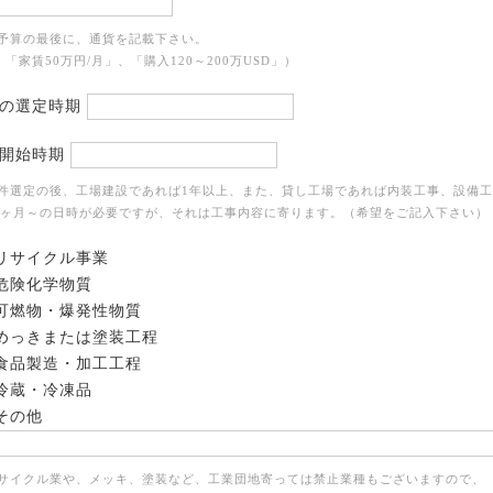
ご予算の最後に、通貨を記載下さい。
「家賃50万円/月」、「購入120～200万USD」）
の選定時期
開始時期
物件選定の後、工場建設であれば1年以上、また、貸し工場であれば内装工事、設備工
4ヶ月～の日時が必要ですが、それは工事内容に寄ります。（希望をご記入下さい）
リサイクル事業
危険化学物質
可燃物・爆発性物質
めっきまたは塗装工程
食品製造・加工工程
冷蔵・冷凍品
その他
リサイクル業や、メッキ、塗装など、工業団地寄っては禁止業種もございますので、