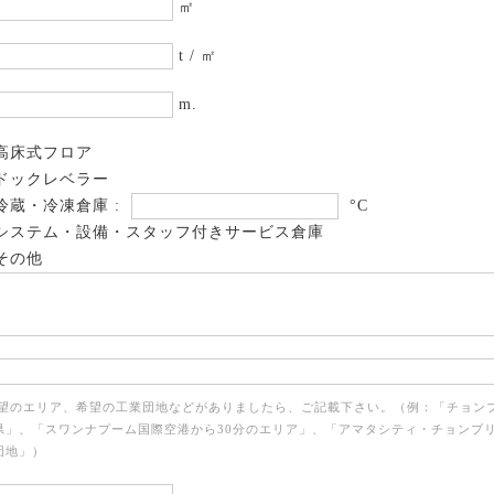
㎡
t / ㎡
m.
高床式フロア
ドックレベラー
冷蔵・冷凍倉庫 :
°C
システム・設備・スタッフ付きサービス倉庫
その他
希望のエリア、希望の工業団地などがありましたら、ご記載下さい。（例：「チョン
県」、「スワンナプーム国際空港から30分のエリア」、「アマタシティ・チョンブ
団地」）