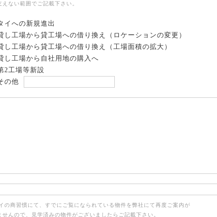
支えない範囲でご記載下さい。
タイへの新規進出
貸し工場から貸工場への借り換え（ロケーションの変更）
貸し工場から貸工場への借り換え（工場面積の拡大）
貸し工場から自社用地の購入へ
第2工場等新設
その他
タイの商習慣にて、すでにご覧になられている物件を弊社にて再度ご案内が
ませんので、見学済みの物件がございましたらご記載下さい。