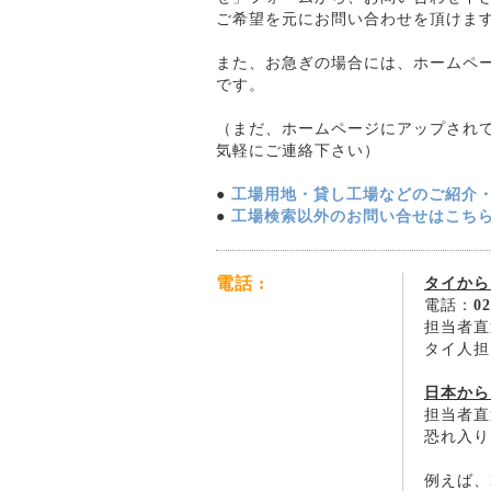
ご希望を元にお問い合わせを頂けま
また、お急ぎの場合には、ホームペ
です。
（まだ、ホームページにアップされ
気軽にご連絡下さい）
●
工場用地・貸し工場などのご紹介
●
工場検索以外のお問い合せはこち
電話 :
タイから
電話：
02
担当者直
タイ人担
日本から
担当者直
恐れ入り
例えば、