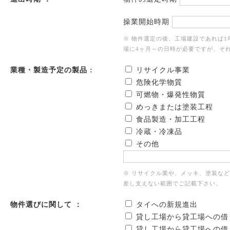
操業開始時期
※ 物件選定の後、工場建設であれば
場に4ヶ月～の日時が必要ですが、そ
業種・製造予定の製品 :
リサイクル事業
危険化学物質
可燃物・爆発性物質
めっきまたは塗装工程
食品製造・加工工程
冷蔵・冷凍品
その他
※ リサイクル業や、メッキ、塗装な
差し支えない範囲でご記載下さい。
物件選びに関して ：
タイへの新規進出
貸し工場から貸工場への借
貸し工場から貸工場への借