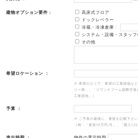
建物オプション要件 :
高床式フロア
ドックレベラー
冷蔵・冷凍倉庫 :
システム・設備・スタッフ
その他
希望ロケーション ：
※ 希望のエリア、希望の工業団地な
リー県」、「スワンナプーム国際空港
工業団地」）
予算 ：
※ ご予算の最後に、通貨を記載下さ
（例：「家賃50万円/月」、「購入120
進出時期 ：
物件の選定時期