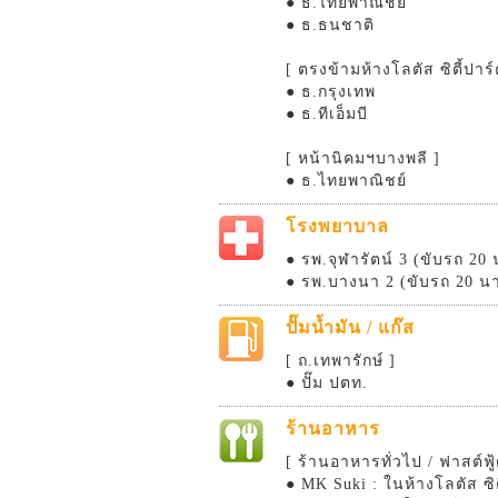
● ธ.ไทยพาณิชย์
● ธ.ธนชาติ
[ ตรงข้ามห้างโลตัส ซิตี้ปาร
● ธ.กรุงเทพ
● ธ.ทีเอ็มบี
[ หน้านิคมฯบางพลี ]
● ธ.ไทยพาณิชย์
โรงพยาบาล
● รพ.จุฬารัตน์ 3 (ขับรถ 20 
● รพ.บางนา 2 (ขับรถ 20 นา
ปั๊มน้ำมัน / แก๊ส
[ ถ.เทพารักษ์ ]
● ปั๊ม ปตท.
ร้านอาหาร
[ ร้านอาหารทั่วไป / ฟาสต์ฟู้
● MK Suki : ในห้างโลตัส ซิต