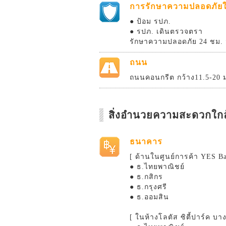
การรักษาความปลอดภัยใน
● ป้อม รปภ.
● รปภ. เดินตรวจตรา
รักษาความปลอดภัย 24 ชม. 
ถนน
ถนนคอนกรีต กว้าง11.5-20 
สิ่งอำนวยความสะดวกใกล
ธนาคาร
[ ด้านในศูนย์การค้า YES Ba
● ธ.ไทยพาณิชย์
● ธ.กสิกร
● ธ.กรุงศรี
● ธ.ออมสิน
[ ในห้างโลตัส ซิตี้ปาร์ค บาง