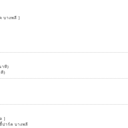
์ค บางพลี ]
นาที)
ที)
ด ]
ี้ปาร์ค บางพลี