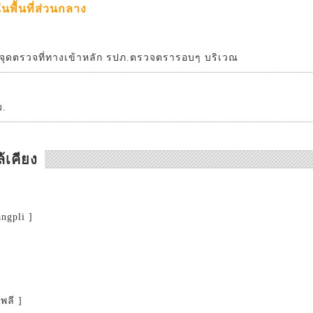
พื้นที่ส่วนกลาง
จุดตรวจที่ทางเข้าหลัก รปภ.ตรวจตรารอบๆ บริเวณ
ม.
้เคียง
ngpli ]
พลี ]