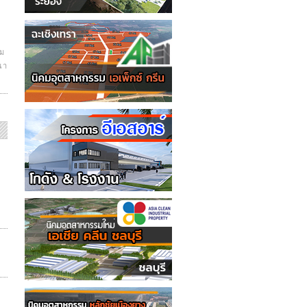
รม
นา