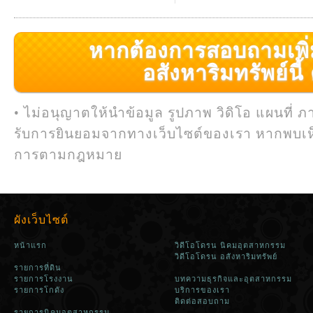
หากต้องการสอบถามเพิ่มเ
อสังหาริมทรัพย์นี้ ค
• ไม่อนุญาตให้นำข้อมูล รูปภาพ วิดิโอ แผนที่ ภ
รับการยินยอมจากทางเว็บไซต์ของเรา หากพบเห
การตามกฎหมาย
ผังเว็บไซต์
หน้าแรก
วิดีโอโดรน นิคมอุตสาหกรรม
วิดีโอโดรน อสังหาริมทรัพย์
รายการที่ดิน
รายการโรงงาน
บทความธุรกิจและอุตสาหกรรม
รายการโกดัง
บริการของเรา
ติดต่อสอบถาม
รายการนิคมอุตสาหกรรม