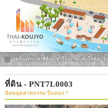
ข้อมูล, ซื้อ, ขาย, เช่า, โร
หน้าแรก
หาที่ดิน
หาโรงงาน
หาโกดัง
ร
ที่ดิน - PNT7L0003
นิคมอุตสาหกรรม ปิ่นทอง 7