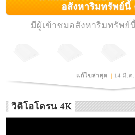
อสังหาริมทรัพย์นี้ ค
มีผู้เข้าชมอสังหาริมทรัพย์นี
แก้ไขล่าสุด
||
14 มี.ค
วิดิโอโดรน 4K