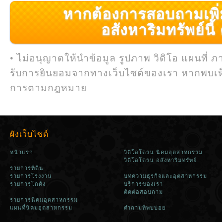
หากต้องการสอบถามเพิ่มเ
อสังหาริมทรัพย์นี้ ค
• ไม่อนุญาตให้นำข้อมูล รูปภาพ วิดิโอ แผนที่ ภ
รับการยินยอมจากทางเว็บไซต์ของเรา หากพบเห
การตามกฎหมาย
ผังเว็บไซต์
หน้าแรก
วิดีโอโดรน นิคมอุตสาหกรรม
วิดีโอโดรน อสังหาริมทรัพย์
รายการที่ดิน
รายการโรงงาน
บทความธุรกิจและอุตสาหกรรม
รายการโกดัง
บริการของเรา
ติดต่อสอบถาม
รายการนิคมอุตสาหกรรม
แผนที่นิคมอุตสาหกรรม
คำถามที่พบบ่อย