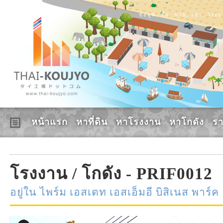
ข้อมูล, ซื้อ, ขาย, เช่า, โร
หน้าแรก
หาที่ดิน
หาโรงงาน
หาโกดัง
ร
โรงงาน / โกดัง - PRIF0012
อยู่ใน ไพร์ม เอสเตท เอสเอ็มอี บิสิเนส พาร์ค