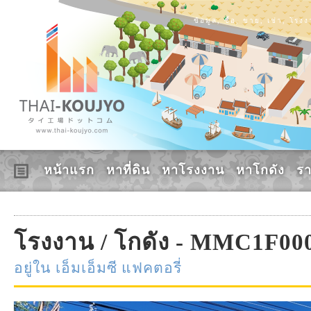
ข้อมูล, ซื้อ, ขาย, เช่า, โร
หน้าแรก
หาที่ดิน
หาโรงงาน
หาโกดัง
ร
โรงงาน / โกดัง - MMC1F00
อยู่ใน เอ็มเอ็มซี แฟคตอรี่