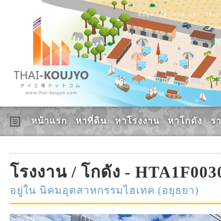
ข้อมูล, ซื้อ, ขาย, เช่า, โร
หน้าแรก
หาที่ดิน
หาโรงงาน
หาโกดัง
ร
โรงงาน / โกดัง - HTA1F003
อยู่ใน นิคมอุตสาหกรรมไฮเทค (อยุธยา)