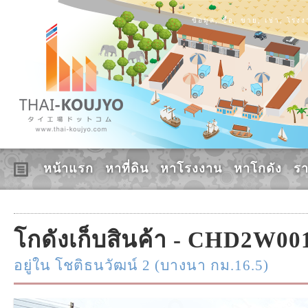
ข้อมูล, ซื้อ, ขาย, เช่า, โร
หน้าแรก
หาที่ดิน
หาโรงงาน
หาโกดัง
ร
โกดังเก็บสินค้า - CHD2W00
อยู่ใน โชติธนวัฒน์ 2 (บางนา กม.16.5)