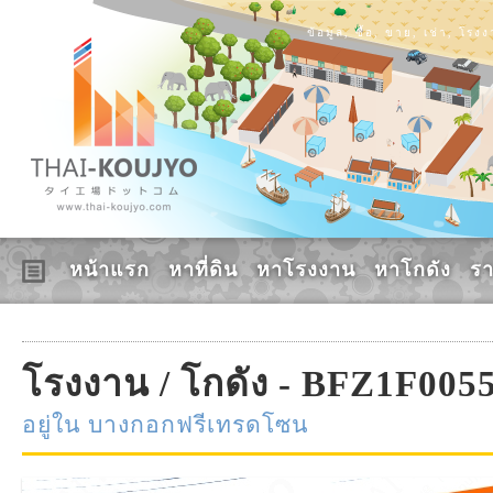
ข้อมูล, ซื้อ, ขาย, เช่า, โร
หน้าแรก
หาที่ดิน
หาโรงงาน
หาโกดัง
ร
โรงงาน / โกดัง - BFZ1F005
อยู่ใน บางกอกฟรีเทรดโซน