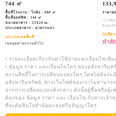
744 ㎡
133,
พื้นที่โรงงาน / โกดัง : 600 ㎡
ราคาต่
พื้นที่ออฟฟิศ : 144 ㎡
• อาจมีค่
ขนาดอาคาร : 25X24 m.
ข้อมูลเพิ
ประเภทอาคาร : อาคารแถว
วันที่ส
ประเภทเขตพื้นที่
ทำสั
เขตอุตสาหกรรมทั่วไป
• รายละเอียดเกี่ยวกับค่าใช้จ่ายและเงื่อนไขเพิ่ม
• ข้อมูล ราคา และเงื่อนไขใดๆ ของอสังหาริมทรั
สงวนสิทธิ์ในการเปลี่ยนแปลงใดๆ โดยไม่ต้องแจ
อสังหาริมทรัพย์, ทางเว็บไซต์ของเราไม่สามาร
จากการเปลี่ยนแปลงดังกล่าว ดังนั้นผู้ซื้อหรือผ
ต้องของ ข้อมูล ราคา และ เงื่อนไข กับทางเจ้าขอ
ที่จะตัดสินใจทำข้อตกลงหรือสัญญาใดๆ