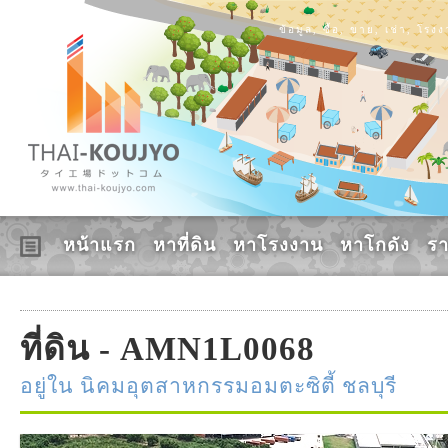
ข้อมูล, ซื้อ, ขาย, เช่า, โร
หน้าแรก
หาที่ดิน
หาโรงงาน
หาโกดัง
ร
ที่ดิน - AMN1L0068
อยู่ใน นิคมอุตสาหกรรมอมตะซิตี้ ชลบุรี