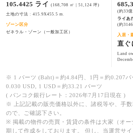
105.4425 ライ
685
(168,708 ㎡ | 51,124 坪)
(約33億
土地の寸法 : 415.9X455.5 m.
ライあ
ゾーン区分
(約314
ゼネラル・ゾーン（一般加工区）
入居・
直ぐ
Land ow
Decemb
※ 1 バーツ (Baht)＝約4.84円、1円＝約0.207バ
0.030 USD, 1 USD＝約33.21 バーツ
( バンコク銀行レート：2026年7月17日現在 )
※ 上記記載の販売価格以外に、諸税等や、手
ので、ご確認下さい。
※ 掲載の物件の売買・賃貸の条件は大家（オ
期して作成をしております。 但し、当運営サ