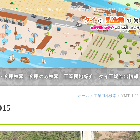
タイ工場ドットコム：貸し工場、倉庫、工業用地購入、中古工場売却、購入に関し
・倉庫検索
倉庫のみ検索
工業団地紹介
タイ工場進出情報
ホーム
>
工業用地検索
> YMT1L00
15