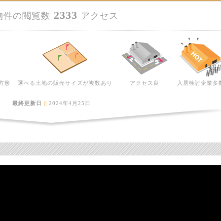
2333
物件の閲覧数
アクセス
方形
選べる土地の販売サイズが複数あり
アクセス良
入居検討企業多
最終更新日
||
2024年4月25日