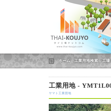
ホーム
工業用地検索
工場
工業用地 - YMT1L00
ヤマト工業団地