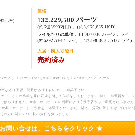
価格
132,229,500 バーツ
,932 坪)
(約6億3999万円) 、(約3,966,885 USD)
ライあたりの単価 :
13,000,000 バーツ / ライ
(約6292万円 / ライ) 、(約390,000 USD / ライ)
入居・購入可能日
売約済み
バーツ 、 1 バーツ (Baht)＝約0.030 USD, 1 USD＝約33.21 バーツ
数料などは下記に記載がありますので、ご確認下さい。
ーナー）からの情報を元に正確を期して作成をしております。 但し、当運営サイト
のではありません。大家（オーナー）の判断により今後予告なしに変更される事があ
に大家（オーナー）に条件をご確認下さい。また、購入、賃貸に際してはご自身の
、それらに関しての一切の責任を負いません。
のお問い合せは、こちらをクリック ★