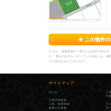
★ この物件
※ また、掲載情報の一部または全部を問わず
す。 弊社の許可なく行っている場合には、顧
ドが埋め込まれております）
サイトマップ
ホーム
工
不
工業用地検索
工場・倉庫検索
タ
倉庫のみ検索
サ