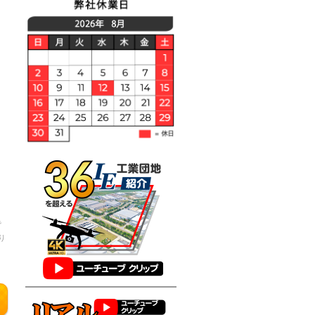
で
り
判