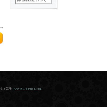
ー
|
タイ工場
www.thai-koujyo.com