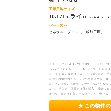
工業用地サイズ
10.1715 ライ
(16,274.4 ㎡ | 4
ゾーン区分
ゼネラル・ゾーン（一般加工区）
※ 1 バーツ (Baht)＝約4.84円、1円＝約0.207
( バンコク銀行レート：2026年7月17日現在 )
※ 上記記載の販売価格以外に、諸税等や、手
※ 掲載の物件の売買・賃貸の条件は大家（オ
は、その情報の正確性、完全性を保証するも
ます。 購入者、賃貸者は必ず購入、賃借の前
断でなされる様お願い申し上げます。弊社は
★ この物件