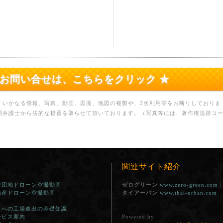
のお問い合せは、こちらをクリック ★
、いかなる情報、写真、動画、図面、地図の複製や、2次利用等をお断りしておりま
問弁護士から法的な措置を取らせて頂いております。（写真等には、著作権追跡コ
関連サイト紹介
業団地ドローン空撮動画
ゼログリーン
www.zero-green.com
動産ドローン空撮動画
タイアーバン
www.thai-urban.com
イへの工場進出の基礎知識
ービス案内
Powered by