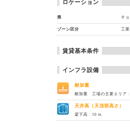
ロケーション
県
チョ
ゾーン区分
工業
賃貸基本条件
インフラ設備
耐加重
耐加重 工場の主要エリア : 3
天井高（天頂部高さ）
梁下高 : 10 m.