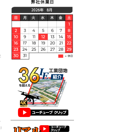
記
で
り