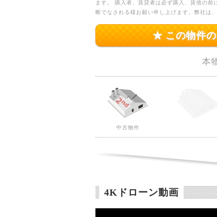
ます。 購入者、賃貸者は必ず購入、賃借の前
断でなされる様お願い申し上げます。弊社は
★ この物件
本
中古物件
4Kドローン動画