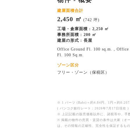
建屋面積合計
2,450 ㎡
(742 坪)
工場・倉庫面積 : 2,250 ㎡
事務所面積 : 200 ㎡
建屋の形式 : 長屋
Office Ground Fl. 100 sq.m. , Offic
Fl. 100 Sq.m.
ゾーン区分
フリー・ゾーン（保税区）
※ 1 バーツ (Baht)＝約4.84円、1円＝約0.207
( バンコク銀行レート：2026年7月17日現在 )
※ 上記記載の販売価格以外に、諸税等や、手
※ 掲載の物件の売買・賃貸の条件は大家（オ
は、その情報の正確性、完全性を保証するも