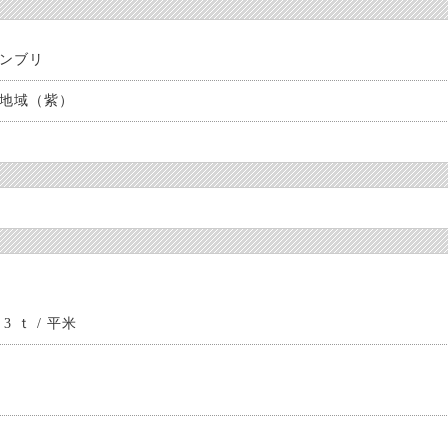
ンブリ
地域（紫）
 ｔ / 平米