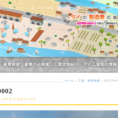
タイ工場ドットコム：貸し工場、倉庫、工業用地購入、中古工場売却、購入に関し
・倉庫検索
倉庫のみ検索
工業団地紹介
タイ工場進出情報
ホーム
>
工場・倉庫検索
> FSL2F00
002
 パーク レムチャバン2