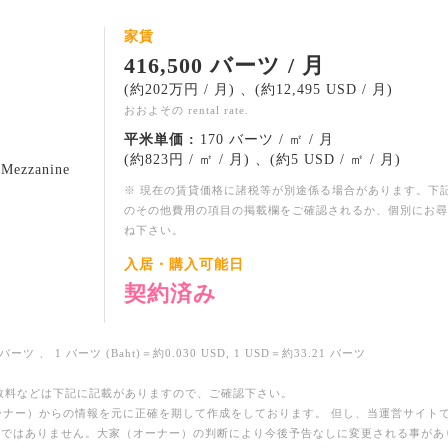
家賃
416,500 バーツ / 月
(約202万円 / 月) 、(約12,495 USD / 月)
おおよその rental rate.
平米単価 :
170 バーツ / ㎡ / 月
(約823円 / ㎡ / 月) 、(約5 USD / ㎡ / 月)
e Mezzanine
※ 現在の賃貸価格に諸税等が別途係る場合があります。下
のその他費用の項目の掲載欄をご確認されるか、個別にお尋
ね下さい。
入居・購入可能日
契約済み
バーツ 、 1 バーツ (Baht)＝約0.030 USD, 1 USD＝約33.21 バーツ
数料などは下記に記載がありますので、ご確認下さい。
ーナー）からの情報を元に正確を期して作成をしております。 但し、当運営サイト
のではありません。大家（オーナー）の判断により今後予告なしに変更される事があ