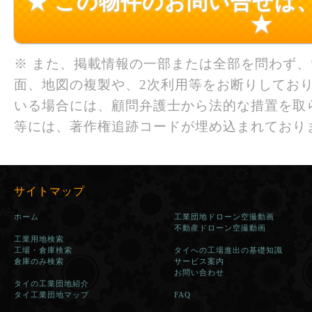
★ この物件のお問い合せは
★
※ また、掲載情報の一部または全部を問わず
面、地図の複製や、2次利用等をお断りしており
いる場合には、顧問弁護士から法的な措置を取
等には、著作権追跡コードが埋め込まれており
サイトマップ
ホーム
工業団地ドローン空撮動画
不動産ドローン空撮動画
工業用地検索
工場・倉庫検索
タイへの工場進出の基礎知識
倉庫のみ検索
サービス案内
お問い合わせ
タイの工業団地紹介
タイ工業団地マップ
FAQ