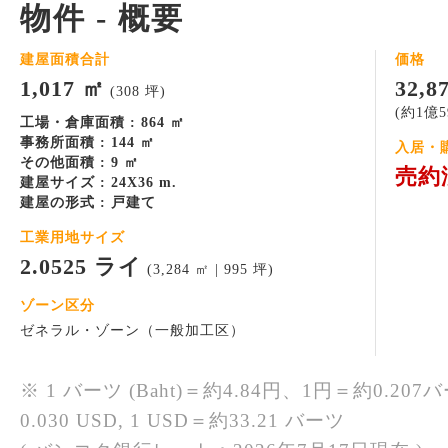
物件 - 概要
建屋面積合計
価格
1,017 ㎡
32,
(308 坪)
(約1億5
工場・倉庫面積 : 864 ㎡
事務所面積 : 144 ㎡
入居・
その他面積 : 9 ㎡
売約
建屋サイズ : 24X36 m.
建屋の形式 : 戸建て
工業用地サイズ
2.0525 ライ
(3,284 ㎡ | 995 坪)
ゾーン区分
ゼネラル・ゾーン（一般加工区）
※ 1 バーツ (Baht)＝約4.84円、1円＝約0.207バ
0.030 USD, 1 USD＝約33.21 バーツ