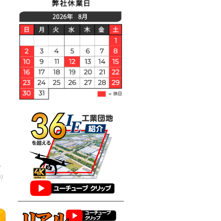
で
り
判