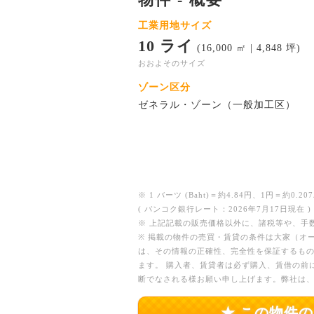
工業用地サイズ
10 ライ
(16,000 ㎡ | 4,848 坪)
おおよそのサイズ
ゾーン区分
ゼネラル・ゾーン（一般加工区）
※ 1 バーツ (Baht)＝約4.84円、1円＝約0.207
( バンコク銀行レート：2026年7月17日現在 )
※ 上記記載の販売価格以外に、諸税等や、手
※ 掲載の物件の売買・賃貸の条件は大家（オ
は、その情報の正確性、完全性を保証するも
ます。 購入者、賃貸者は必ず購入、賃借の前
断でなされる様お願い申し上げます。弊社は
★ この物件