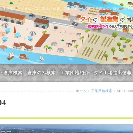
タイ工場ドットコム：貸し工場、倉庫、工業用地購入、中古工場売却、購入に関し
・倉庫検索
倉庫のみ検索
工業団地紹介
タイ工場進出情報
ホーム
>
工業用地検索
> SEP1L00
04