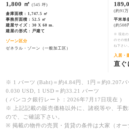
1,800 ㎡
189
(545 坪)
(約91万円
倉庫面積 : 1,747.5 ㎡
事務所面積 : 52.5 ㎡
平米単価
建屋サイズ : 30 X 60 m.
(約508円
建屋の形式 : 戸建て
※ 現在
のその他
ゾーン区分
ね下さい
ゼネラル・ゾーン（一般加工区）
入居・
直ぐ
※ 1 バーツ (Baht)＝約4.84円、1円＝約0.207バ
0.030 USD, 1 USD＝約33.21 バーツ
( バンコク銀行レート：2026年7月17日現在 )
※ 上記記載の販売価格以外に、諸税等や、手
ので、ご確認下さい。
※ 掲載の物件の売買・賃貸の条件は大家（オ