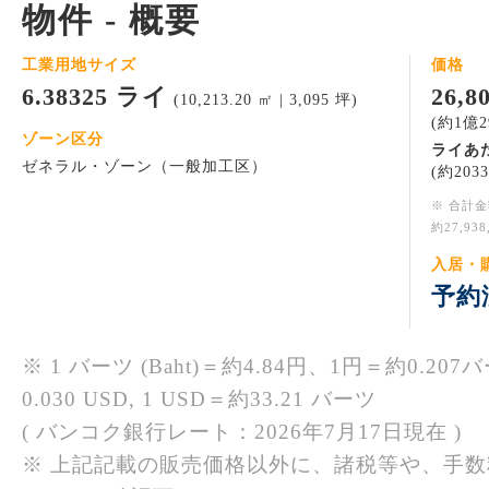
物件 - 概要
工業用地サイズ
価格
6.38325 ライ
26,
(10,213.20 ㎡ | 3,095 坪)
(約1億2
ゾーン区分
ライあ
ゼネラル・ゾーン（一般加工区）
(約203
※ 合計
約27,93
入居・
予約
※ 1 バーツ (Baht)＝約4.84円、1円＝約0.207バ
0.030 USD, 1 USD＝約33.21 バーツ
( バンコク銀行レート：2026年7月17日現在 )
※ 上記記載の販売価格以外に、諸税等や、手