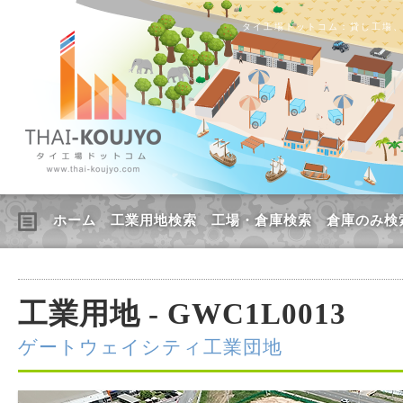
タイ工場ドットコム：貸し工場
ホーム
工業用地検索
工場・倉庫検索
倉庫のみ検
工業用地 - GWC1L0013
ゲートウェイシティ工業団地