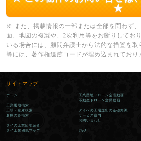
★
※ また、掲載情報の一部または全部を問わず
面、地図の複製や、2次利用等をお断りしており
いる場合には、顧問弁護士から法的な措置を取
等には、著作権追跡コードが埋め込まれており
サイトマップ
ホーム
工業団地ドローン空撮動画
不動産ドローン空撮動画
工業用地検索
工場・倉庫検索
タイへの工場進出の基礎知識
倉庫のみ検索
サービス案内
お問い合わせ
タイの工業団地紹介
タイ工業団地マップ
FAQ