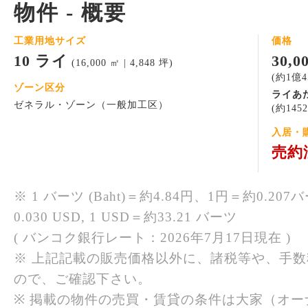
物件 - 概要
工業用地サイズ
価格
10 ライ
30,
(16,000 ㎡ | 4,848 坪)
(約1億4
ゾーン区分
ライあ
ゼネラル・ゾーン（一般加工区）
(約145
入居・
売約
※ 1 バーツ (Baht)＝約4.84円、1円＝約0.207バ
0.030 USD, 1 USD＝約33.21 バーツ
( バンコク銀行レート：2026年7月17日現在 )
※ 上記記載の販売価格以外に、諸税等や、手
ので、ご確認下さい。
※ 掲載の物件の売買・賃貸の条件は大家（オ