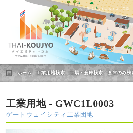
タイ工場ドットコム：貸し工場
ホーム
工業用地検索
工場・倉庫検索
倉庫のみ検
工業用地 - GWC1L0003
ゲートウェイシティ工業団地