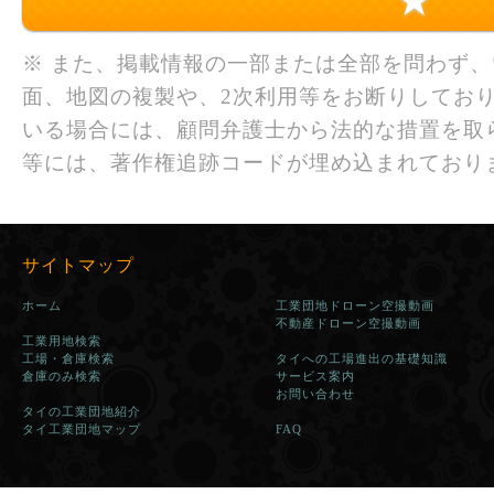
★
※ また、掲載情報の一部または全部を問わず
面、地図の複製や、2次利用等をお断りしており
いる場合には、顧問弁護士から法的な措置を取
等には、著作権追跡コードが埋め込まれており
サイトマップ
ホーム
工業団地ドローン空撮動画
不動産ドローン空撮動画
工業用地検索
工場・倉庫検索
タイへの工場進出の基礎知識
倉庫のみ検索
サービス案内
お問い合わせ
タイの工業団地紹介
タイ工業団地マップ
FAQ