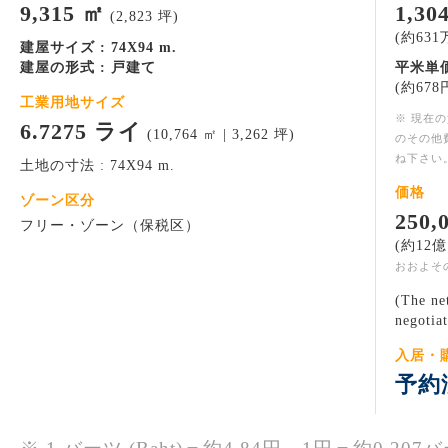
9,315 ㎡
1,30
(2,823 坪)
(約631万
建屋サイズ : 74X94 m.
建屋の形式 : 戸建て
平米単価
(約678円
工業用地サイズ
※ 現在
6.7275 ライ
(10,764 ㎡ | 3,262 坪)
のその他
ね下さい
土地の寸法 : 74X94 m.
価格
ゾーン区分
250
フリー・ゾーン（保税区）
(約12億
おおよそ
(The ne
negotia
入居・
予約