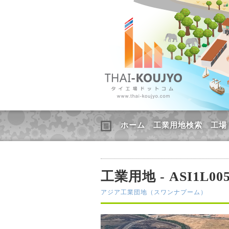
ホーム
工業用地検索
工場
工業用地 - ASI1L00
アジア工業団地（スワンナプーム）