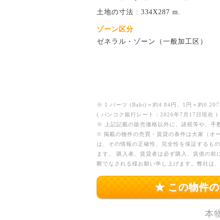
土地の寸法 : 334X287 m.
ゾーン区分
ゼネラル・ゾーン（一般加工区）
※ 1 バーツ (Baht)＝約4.84円、1円＝約0.207
( バンコク銀行レート：2026年7月17日現在 )
※ 上記記載の販売価格以外に、諸税等や、手
※ 掲載の物件の売買・賃貸の条件は大家（オ
は、その情報の正確性、完全性を保証するも
ます。 購入者、賃貸者は必ず購入、賃借の前
断でなされる様お願い申し上げます。弊社は
★ この物件
本