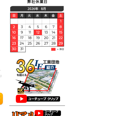
で
り
判