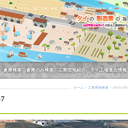
タイ工場ドットコム：貸し工場、倉庫、工業用地購入、中古工場売却、購入に関し
・倉庫検索
倉庫のみ検索
工業団地紹介
タイ工場進出情報
ホーム
>
工業用地検索
> ASI1L00
57